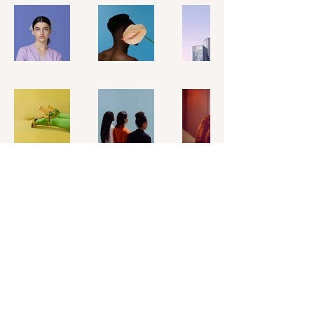
Luzi Coiffure
Könizstrasse 270, 3097 Liebefeld
+41
78 261
06 45
info@luzi-coiffure.ch
Impressum
© 2025 Luzi Coiffure. Erstellt
mit
Wix.com